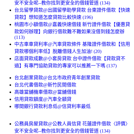
安不安全呢--教你找到更安全的借錢管道 (134)
台北留學貸款@出國留學助學貸款 台東證件借款【快速
貸款】想知道怎麼貸款比較快速 (196)
桃園市小額借款@嘉義快速借錢 新竹證件借款【優惠貸
款如何辦理】向銀行借款難不難如果沒借到錢怎麼辦
(113)
中古車車貸利率@汽車貸款條件 基隆證件借款和【信用
貸款哪個利率低】脫離借錢人生加油! (20)
店面貸款成數@小套房貸款 台中證件借款【貸款貸不
過】有專門協助貸款的專家可以推薦一下嗎 (137)
台北創業貸款@台北市政府青年創業貸款
台北代書借款@新竹民間借款
高雄當舖機車借款@當舖借錢
信用貸款額度@汽車全額貸
哪間銀行貸款利息低@信貸利率最低
公務員房屋貸款@公教人員信貸 花蓮證件借款〈評價〉
安不安全呢--教你找到更安全的借錢管道 (134)