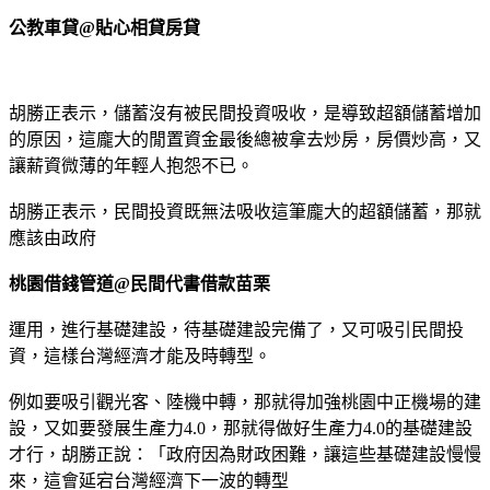
公教車貸@貼心相貸房貸
胡勝正表示，儲蓄沒有被民間投資吸收，是導致超額儲蓄增加
的原因，這龐大的閒置資金最後總被拿去炒房，房價炒高，又
讓薪資微薄的年輕人抱怨不已。
胡勝正表示，民間投資既無法吸收這筆龐大的超額儲蓄，那就
應該由政府
桃園借錢管道@民間代書借款苗栗
運用，進行基礎建設，待基礎建設完備了，又可吸引民間投
資，這樣台灣經濟才能及時轉型。
例如要吸引觀光客、陸機中轉，那就得加強桃園中正機場的建
設，又如要發展生產力4.0，那就得做好生產力4.0的基礎建設
才行，胡勝正說：「政府因為財政困難，讓這些基礎建設慢慢
來，這會延宕台灣經濟下一波的轉型