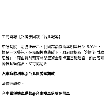
工商時報【記者于國欽╱台北報導】
中研院院士胡勝正表示，我國超額儲蓄率明年升至15.93％，
這是一大警訊，在民間投資趨緩下，政府應採取「創新的財政
思維」，藉由特別預算將閒置資金引導至基礎建設，如此既可
降低超額儲蓄、又可協助經
汽車貸款利率@台北買房頭期款
濟儘速轉型。
台中當舖機車借款@台東機車借款免留車