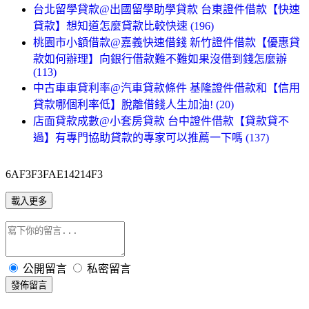
台北留學貸款@出國留學助學貸款 台東證件借款【快速
貸款】想知道怎麼貸款比較快速 (196)
桃園市小額借款@嘉義快速借錢 新竹證件借款【優惠貸
款如何辦理】向銀行借款難不難如果沒借到錢怎麼辦
(113)
中古車車貸利率@汽車貸款條件 基隆證件借款和【信用
貸款哪個利率低】脫離借錢人生加油! (20)
店面貸款成數@小套房貸款 台中證件借款【貸款貸不
過】有專門協助貸款的專家可以推薦一下嗎 (137)
6AF3F3FAE14214F3
載入更多
公開留言
私密留言
發佈留言