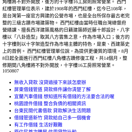
角樓將不對外開放，後方的十字樓16工房則照常營業。 西門
紅樓管理單位表示，建於1908年的西門紅樓，迄今已108年，
是台灣第一座官方興建的公營市場，也是全台所保存最古老完
整的三級古蹟市場建築物。 西門紅樓由當時任職台灣總督府
營繕課、擅長西洋建築風格的日籍建築師近藤十郎設計，八字
樓以「八卦造型」取其八方雲集之意，作為市場入口；後方的
十字樓則以十字架造型作為市場主體的特色，是東、西建築史
上的首例。 西門紅樓管理單位說，為提供更優質的環境，8月
8日起全面進行西門紅樓八角樓古蹟修復工程，共14個月，整
修期間八角樓將不對外開放，十字樓16工房照常營業。
1050807
無收入貸款 沒貸過接下來該怎麼辦
屏東借錢管道 貸款條件讓你清楚了解
宜蘭汽車借錢 想知道所有借錢的方法要合法的喔
桃園證件借錢 整合負債的相關資訊
台東民間代書借款 貸款解決生活問題
借錢管道新竹 貸款給自己多一個機會
有工作借錢 生活好艱難
原住民首次購屋 信用貸款比較